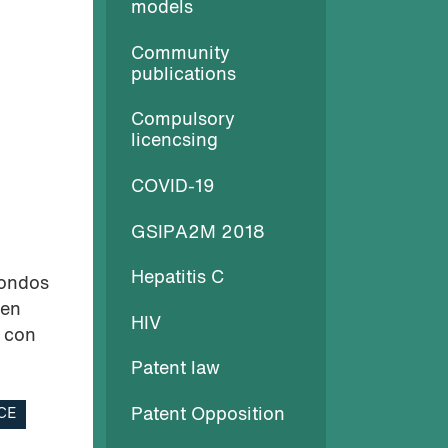
models
Community
publications
Compulsory
licencsing
COVID-19
GSIPA2M 2018
Hepatitis C
fondos
 en
HIV
s con
Patent law
Patent Opposition
CE