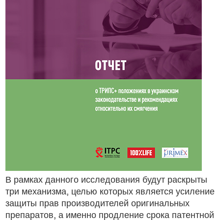
podcast
Community publications
Compulsory licencsing
COVID-19
GSIPA2M 2018
Hepatitis C
HIV
Patent law
Patent Opposition
В рамках данного исследования будут раскрыты
три механизма, целью которых является усиление
Patents: the facts
защиты прав производителей оригинальных
препаратов, а именно продление срока патентной
Report