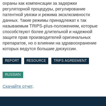
охраны как компенсации за задержки
Research
регуляторной процедуры, регулирование
патентной увязки и режима эксклюзивности
Resource
данных. Такие режимы принадлежат к так
называемым TRIPS-plus-положениям, которые
Roadmap
способствуют более длительной и надежной
защите прав производителей оригинальных
TB
препаратов, но о влиянии на здравоохранение
которых ведутся большие дискуссии.
Trade agreements
REPORT
RESOURCE
TRIPS AGREEMENT
TRIPS Agreement
Video
RUSSIAN
Скачайте отчет
.