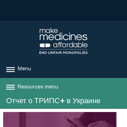
Menu
about
Resources menu
where we work
Отчет о ТРИПС+ в Украине
Resources
news
resources
Best practices and models